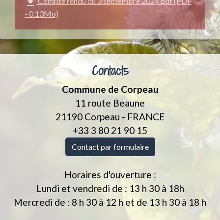
file_download
Compte rendu du 3 septembre 2024.pdf (PDF
- 0.13Mo)
Contacts
Commune de Corpeau
11 route Beaune
21190 Corpeau - FRANCE
+33 3 80 21 90 15
Contact par formulaire
Horaires d'ouverture :
Lundi et vendredi de : 13 h 30 à 18h
Mercredi de : 8 h 30 à 12 h et de 13 h 30 à 18 h