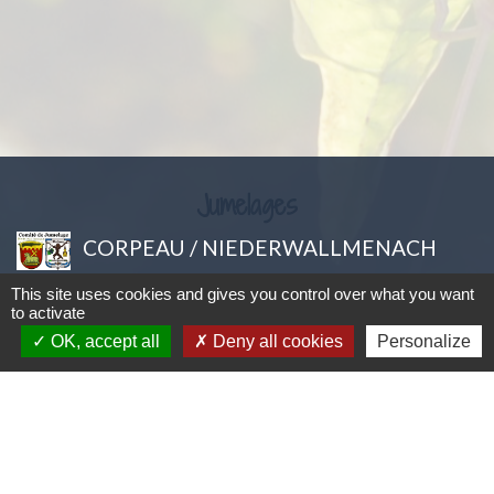
Jumelages
CORPEAU / NIEDERWALLMENACH
This site uses cookies and gives you control over what you want
to activate
Mentions légales
-
Politique de confidentialité
-
OK, accept all
Deny all cookies
Personalize
Accessibilité
-
Plan du site
-
Gestion des cookies