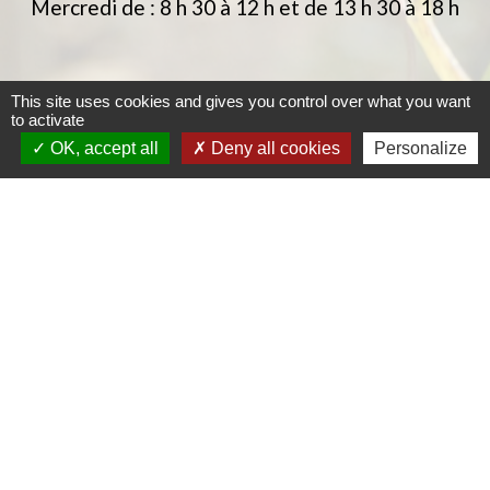
Mercredi de : 8 h 30 à 12 h et de 13 h 30 à 18 h
This site uses cookies and gives you control over what you want
to activate
OK, accept all
Deny all cookies
Personalize
Jumelages
CORPEAU / NIEDERWALLMENACH
Mentions légales
-
Politique de confidentialité
-
Accessibilité
-
Plan du site
-
Gestion des cookies