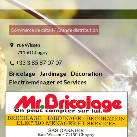
Commerce de détail / Grande distribution
rue Wissen
location_on
71150 Chagny
+33 3 85 87 07 07
phone
Bricolage - Jardinage - Décoration -
Electro-ménager et Services